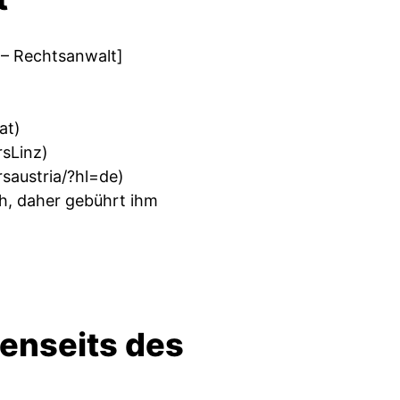
 – Rechtsanwalt]
at
)
sLinz
)
saustria/?hl=de
)
ich, daher gebührt ihm
jenseits des